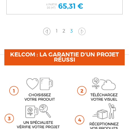
65,31 €
A PARTIR
DE (HT)
1
2
3
KELCOM : LA GARANTIE D'UN PROJET
RÉUSSI