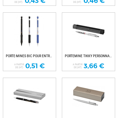
0,43 €
0,46 €
DE (HT)
DE (HT)
PORTE-MINES BIC POUR ENTREPRISE MATIC GRIP
PORTEMINE TIKKY PERSONNALISABLE
0,51 €
3,66 €
A PARTIR
A PARTIR
DE (HT)
DE (HT)