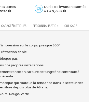
nos usines
Durée de livraison estimée
 2026
à
2 à 3 jours
CARACTÉRISTIQUES
PERSONNALISATION
COLISAGE
impression sur le corps, presque 360º .
étraction fiable.
 bloque pas.
ns nos propres installations.
itement ronde en carbure de tungstène contribue à
ohérente.
atique qui marque la tendance dans le secteur des
écriture depuis plus de 45 ans.
Noire, Rouge, Verte.