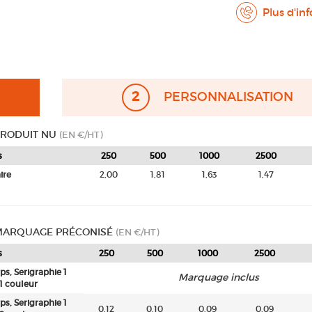
Plus d'in
2
PERSONNALISATION
PRODUIT NU
(EN €/HT)
s
250
500
1000
2500
ire
2,00
1,81
1,63
1,47
 MARQUAGE PRÉCONISÉ
(EN €/HT)
s
250
500
1000
2500
rps, Serigraphie 1
Marquage inclus
 1 couleur
rps, Serigraphie 1
0,12
0,10
0,09
0,09