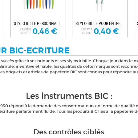
STYLO BILLE PERSONNALISABLE NATURE PLUS
STYLO BILLE POUR ENTREPRISE CHALLENGER HD
0,46 €
0,40 €
A PARTIR
A PARTIR
DE (HT)
DE (HT)
R BIC-ECRITURE
ccès grâce à ses briquets et ses stylos à bille. Chaque jour dans le mo
 Simple, inventive et fiable, les qualités de cette marque sont reconn
 les briquets et articles de papeterie BIC sont connus pour répondre a
Les instruments BIC :
c dès 1950 répond à la demande des consommateurs en terme de qualité 
écriture parfaitement fluide. Tous les produits BIC liés à la papeteri
Des contrôles ciblés