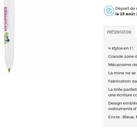
Départ de 
le 25 août
PRÉSENTATION
4 stylos en 1 !.
Grande zone d’
Mécanisme de r
La mine ne se
Fabrication da
La bille parfa
une écriture c
Design emblém
instruments d'
Encre : Bleue, 