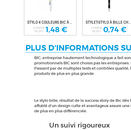
STYLO 4 COULEURS BIC À PERSONNALISER MINI...
STYLET-STYLO À BILLE CHARLESTON PERSONNALISÉ
1,48 €
0,74 €
A PARTIR
A PARTIR
DE (HT)
DE (HT)
PLUS D'INFORMATIONS SU
BIC, entreprise hautement technologique a fait son su
promotionnels BIC sont choisis pas les entreprises.
Passant par de multiples tests et contrôles qualité,
produits de plus en plus grande.
Le stylo bille, résultat de la success story de Bi
affublé d’un design culte et avantageux assure une 
de plus en plus différenciée.
Un suivi rigoureux