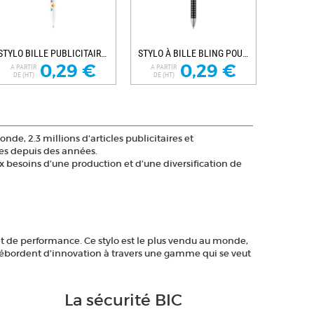
STYLO BILLE PUBLICITAIRE SUPER HIT HD
STYLO À BILLE BLING POUR ENTREPRISE
0,29 €
0,29 €
A PARTIR
A PARTIR
DE (HT)
DE (HT)
nde, 2.3 millions d’articles publicitaires et
ues depuis des années.
ux besoins d’une production et d’une diversification de
et de performance. Ce stylo est le plus vendu au monde,
e débordent d’innovation à travers une gamme qui se veut
La sécurité BIC