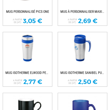
MUG PERSONNALISÉ PICS ONE
MUG À PERSONNALISER MAXIM CAFÉ
3,05 €
2,69 €
A PARTIR
A PARTIR
DE (HT)
DE (HT)
MUG ISOTHERME ELWOOD PERSONNALISÉ
MUG ISOTHERME SANIBEL PUBLICITAIRE
2,77 €
2,50 €
A PARTIR
A PARTIR
DE (HT)
DE (HT)