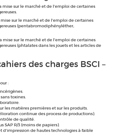
a mise sur le marché et de l’emploi de certaines
gereuses.
 mise sur le marché et de l’emploi de certaines
ngereuses (pentabromodiphényléther,
a mise sur le marché et de l’emploi de certaines
reuses (phtalates dans les jouets et les articles de
ahiers des charges BSCI –
our :
ancérigènes.
 sans toxines.
boratoire.
sur les matières premières et sur les produits.
oration continue des process de productions).
ntrôle de qualité.
s SAP R/3 (moins de papiers).
t d’impression de hautes technologies à faible