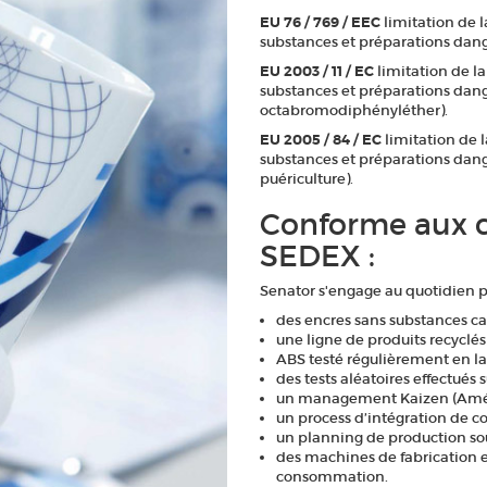
EU 76 / 769 / EEC
limitation de l
substances et préparations dan
EU 2003 / 11 / EC
limitation de la
substances et préparations da
octabromodiphényléther).
EU 2005 / 84 / EC
limitation de l
substances et préparations dange
puériculture).
Conforme aux c
SEDEX :
Senator s'engage au quotidien p
des encres sans substances c
une ligne de produits recyclés
ABS testé régulièrement en la
des tests aléatoires effectués 
un management Kaizen (Améli
un process d’intégration de co
un planning de production sou
des machines de fabrication e
consommation.