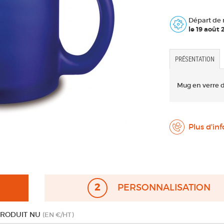
Départ de 
le 19 août
PRÉSENTATION
Mug en verre 
Plus d'in
2
PERSONNALISATION
PRODUIT NU
(EN €/HT)