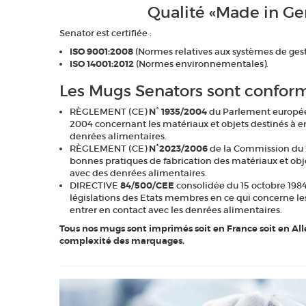
Qualité «Made in G
Senator est certifiée :
ISO 9001:2008
(Normes relatives aux systèmes de gesti
ISO 14001:2012
(Normes environnementales).
Les Mugs Senators sont conform
RÈGLEMENT (CE)
N° 1935/2004
du Parlement européen
2004 concernant les matériaux et objets destinés à e
denrées alimentaires.
RÈGLEMENT (CE)
N°2023/2006
de la Commission du 
bonnes pratiques de fabrication des matériaux et obje
avec des denrées alimentaires.
DIRECTIVE
84/500/CEE
consolidée du 15 octobre 198
législations des Etats membres en ce qui concerne le
entrer en contact avec les denrées alimentaires.
Tous nos mugs sont imprimés soit en France soit en Al
complexité des marquages.