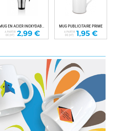
MUG EN ACIER INOXYDABLE PUBLICITAIRE
MUG PUBLICITAIRE PRIME
2,99 €
1,95 €
A PARTIR
A PARTIR
DE (HT)
DE (HT)