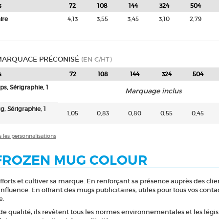
s
72
108
144
324
504
ire
4,13
3,55
3,45
3,10
2,79
 MARQUAGE PRÉCONISÉ
(EN €/HT)
s
72
108
144
324
504
ps, Sérigraphie, 1
Marquage inclus
g, Sérigraphie, 1
1,05
0,83
0,80
0,55
0,45
s les personnalisations
FROZEN MUG COLOUR
efforts et cultiver sa marque. En renforçant sa présence auprès des clie
nfluence. En offrant des mugs publicitaires, utiles pour tous vos cont
e.
e qualité, ils revêtent tous les normes environnementales et les légis