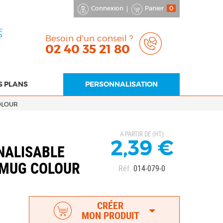
Connexion
Panier
0
S
Besoin d'un conseil ?
02 40 35 21 80
S PLANS
PERSONNALISATION
OLOUR
A PARTIR DE (HT)
2,39 €
NALISABLE
 MUG COLOUR
Réf.
014-079-0
CRÉER
MON PRODUIT