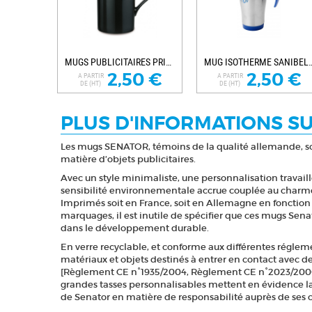
MUGS PUBLICITAIRES PRIME COLOUR
MUG ISOTHERME SANIBEL
2,50 €
2,50 €
A PARTIR
A PARTIR
DE (HT)
DE (HT)
PLUS D'INFORMATIONS S
Les mugs SENATOR, témoins de la qualité allemande, so
matière d’objets publicitaires.
Avec un style minimaliste, une personnalisation travai
sensibilité environnementale accrue couplée au charm
Imprimés soit en France, soit en Allemagne en fonction
marquages, il est inutile de spécifier que ces mugs Sen
dans le développement durable.
En verre recyclable, et conforme aux différentes régle
matériaux et objets destinés à entrer en contact avec d
[Règlement CE n°1935/2004, Règlement CE n°2023/2006,
grandes tasses personnalisables mettent en évidence la
de Senator en matière de responsabilité auprès de ses c