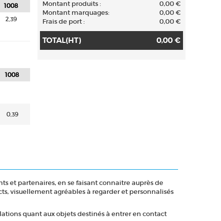
Montant produits :
0,00 €
1008
Montant marquages
:
0,00 €
2,39
Frais de port :
0,00 €
TOTAL(HT)
0,00 €
1008
0,39
nts et partenaires, en se faisant connaitre auprès de
acts, visuellement agréables à regarder et personnalisés
lations quant aux objets destinés à entrer en contact