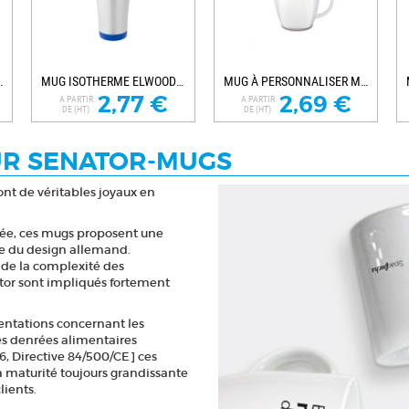
 PUBLICITAIRE
MUG ISOTHERME ELWOOD PERSONNALISÉ
MUG À PERSONNALISER MAXIM CAFÉ
2,77 €
2,69 €
A PARTIR
A PARTIR
DE (HT)
DE (HT)
UR SENATOR-MUGS
nt de véritables joyaux en
llée, ces mugs proposent une
e du design allemand.
 de la complexité des
ator sont impliqués fortement
mentations concernant les
es denrées alimentaires
 Directive 84/500/CE] ces
 maturité toujours grandissante
lients.