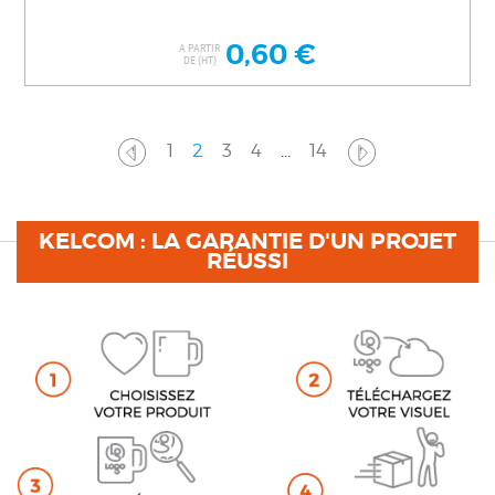
0,60 €
A PARTIR
DE (HT)
1
2
3
4
...
14
KELCOM : LA GARANTIE D'UN PROJET
RÉUSSI