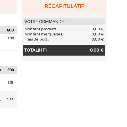
RÉCAPITULATIF
VOTRE COMMANDE :
Montant produits :
0,00 €
500
Montant marquages
:
0,00 €
8
11,98
Frais de port :
0,00 €
TOTAL(HT)
0,00 €
0
500
5
1,31
3
1,55