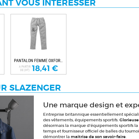
NT VOUS INTÉRESSER
PANTALON FEMME OXFORD PERSONNALISABLE
18,41 €
A PARTIR
DE (HT)
UR SLAZENGER
Une marque design et ex
Entreprise britannique essentiellement spécia
des vêtements, équipements sportifs.
Glorieus
désormais la marque d’équipements sportifs la p
temps et fournisseur officiel de balles du tourn
démontrer la
maitrise de son savoir-faire
.