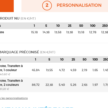
2
PERSONNALISATION
PRODUIT NU
(EN €/HT)
s
1
5
10
25
50
100
250
ire
15,18
14,38
13,58
13,38
13,18
12,78
12,3
 MARQUAGE PRÉCONISÉ
(EN €/HT)
s
1
5
10
25
50
100
25
ite, Transfert à
t, 1 couleur
45,84
13,55
4,72
4,59
2,19
1,65
1,4
: 40,60 €
ite, Transfert à
t, 2 couleurs
86,72
22,38
5,40
5,26
2,63
1,97
1,7
 81,20 €
s les personnalisations