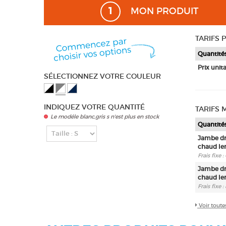
1
MON PRODUIT
TARIFS 
Quantité
Prix unita
SÉLECTIONNEZ VOTRE COULEUR
INDIQUEZ VOTRE QUANTITÉ
TARIFS
Le modéle blanc,gris s n'est plus en stock
Quantité
Jambe dro
chaud len
Frais fixe 
Jambe dro
chaud len
Frais fixe :
Voir toute