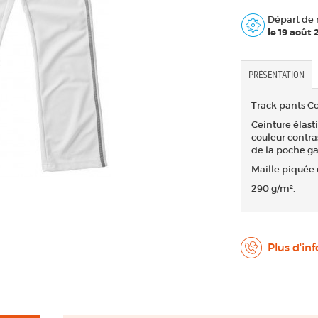
Départ de 
le 19 août
PRÉSENTATION
Track pants C
Ceinture élast
couleur contra
de la poche ga
Maille piquée 
290 g/m².
Plus d'in