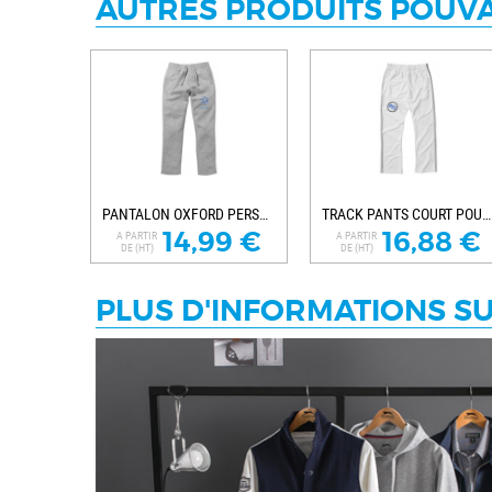
AUTRES PRODUITS POUVA
PANTALON OXFORD PERSONNALISÉ
TRACK PANTS COURT POUR ENTREPRISE
14,99 €
16,88 €
A PARTIR
A PARTIR
DE (HT)
DE (HT)
PLUS D'INFORMATIONS S