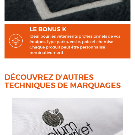
LE BONUS K
Idéal pour les vêtements professionnels de vos
équipes, type parka, veste, polo et chemise.
Chaque produit peut être personnalisé
nominativement.
DÉCOUVREZ D'AUTRES
TECHNIQUES DE MARQUAGES